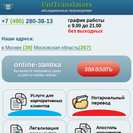
UniTranslators
объединенные переводчики
+7
(495)
280-38-13
график работы
с 9.00 до 21.00
без выходных
Наши адреса:
(39)
(267)
в Москве
Московская область
online-заявка
заказать
Вы можете направить заказ
в работу прямо сейчас