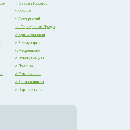
кое
п. Старый Городок
п.Горки-10
п.Октябрьский
пгт.Серебряные Пруды
м.Братиславская
я
м.Коммунарка
м.Медведково
м.Новокузнецкая
м.Полянка
ая
м.Семеновская
м.Третьяковская
м.Чертановская