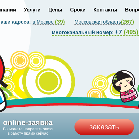
мпании
Услуги
Цены
Сроки
Контакты
Вопр
(39)
(267)
аши адреса:
в Москве
Московская область
+7
(495)
многоканальный номер:
online-заявка
заказать
Вы можете направить заказ
в работу прямо сейчас