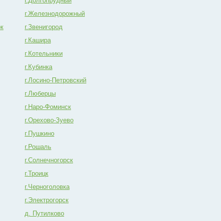
г.Долгопрудный
г.Железнодорожный
ок
г.Звенигород
г.Кашира
г.Котельники
г.Кубинка
г.Лосино-Петровский
г.Люберцы
г.Наро-Фоминск
г.Орехово-Зуево
г.Пушкино
г.Рошаль
г.Солнечногорск
г.Троицк
г.Черноголовка
г.Электрогорск
д. Путилково