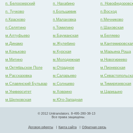
п. Белоозерский
п. Нахабино
п. Новофедоровс
п. Тучково
п.Большевик
п.Восход
п.Красково
п.Малаховка
п.Мечниково
п.Селятино
п.Томилино
п.Шаховская
м.Алтуфьево
м.Бауманская
м.Беляево
м.Динамо
м.Жулебино
м.Кантемировска
м.Коньково
м.Курская
м.Марьина Роща
м.Митино
м.Молодежная
м.Новогиреево
м.Октябрьское Поле
м.Отрадное
м.Пионерская
м.Рассказовка
м.Саларьево
м.Севастопольск
м.Славянский Бульвар
м.Солнцево
м.Тимирязевская
м.Университет
м.Ховрино
м.Царицыно
м.Щелковская
м.Юго-Западная
© 2012 Unitranslators. 8-495-280-38-13
Все права защищены.
Договор оферты
|
Карта сайта
|
Обратная связь