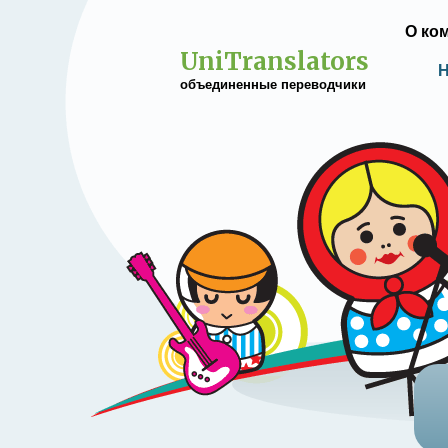
О ко
UniTranslators
Н
объединенные переводчики