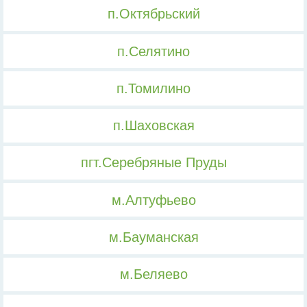
п.Октябрьский
п.Селятино
п.Томилино
п.Шаховская
пгт.Серебряные Пруды
м.Алтуфьево
м.Бауманская
м.Беляево