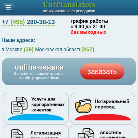
UniTranslators
объединенные переводчики
+7
(495)
280-38-13
график работы
с 9.00 до 21.00
без выходных
Наши адреса:
(39)
(267)
в Москве
Московская область
online-заявка
заказать
Вы можете направить заказ
в работу прямо сейчас