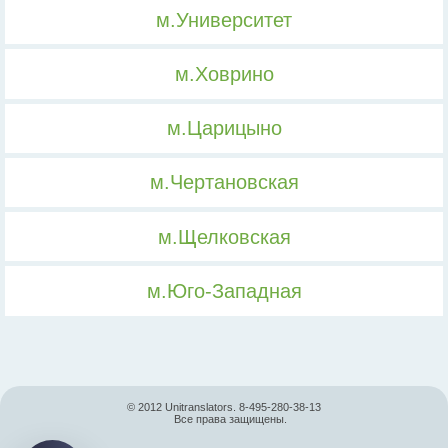
м.Университет
м.Ховрино
м.Царицыно
м.Чертановская
м.Щелковская
м.Юго-Западная
© 2012 Unitranslators. 8-495-280-38-13
Все права защищены.