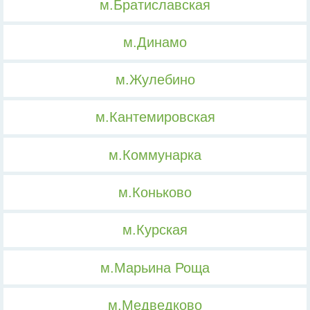
м.Братиславская
м.Динамо
м.Жулебино
м.Кантемировская
м.Коммунарка
м.Коньково
м.Курская
м.Марьина Роща
м.Медведково