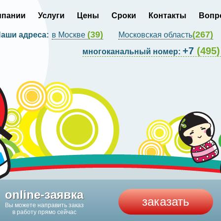
мпании
Услуги
Цены
Сроки
Контакты
Вопр
(39)
(267)
аши адреса:
в Москве
Московская область
+7
(495)
многоканальный номер:
online-заявка
заказать
Вы можете направить заказ
в работу прямо сейчас