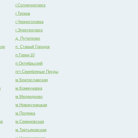
г.Солнечногорск
г.Троицк
г.Черноголовка
г.Электрогорск
д. Путилково
кое
п. Старый Городок
п.Горки-10
п.Октябрьский
пгт.Серебряные Пруды
м.Братиславская
я
м.Коммунарка
м.Медведково
м.Новокузнецкая
м.Полянка
ая
м.Семеновская
м.Третьяковская