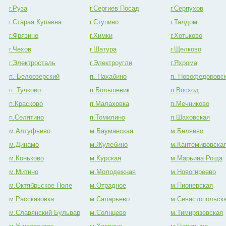
г.Руза
г.Сергиев Посад
г.Серпухов
г.Старая Купавна
г.Ступино
г.Талдом
г.Фрязино
г.Химки
г.Хотьково
г.Чехов
г.Шатура
г.Щелково
г.Электросталь
г.Электроугли
г.Яхрома
п. Белоозерский
п. Нахабино
п. Новофедоровс
п. Тучково
п.Большевик
п.Восход
п.Красково
п.Малаховка
п.Мечниково
п.Селятино
п.Томилино
п.Шаховская
м.Алтуфьево
м.Бауманская
м.Беляево
м.Динамо
м.Жулебино
м.Кантемировска
м.Коньково
м.Курская
м.Марьина Роща
м.Митино
м.Молодежная
м.Новогиреево
м.Октябрьское Поле
м.Отрадное
м.Пионерская
м.Рассказовка
м.Саларьево
м.Севастопольск
м.Славянский Бульвар
м.Солнцево
м.Тимирязевская