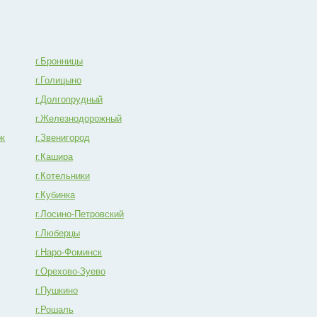
г.Бронницы
г.Голицыно
г.Долгопрудный
г.Железнодорожный
ок
г.Звенигород
г.Кашира
г.Котельники
г.Кубинка
г.Лосино-Петровский
г.Люберцы
г.Наро-Фоминск
г.Орехово-Зуево
г.Пушкино
г.Рошаль