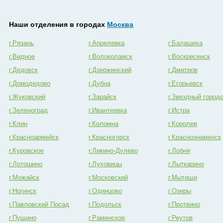
Наши отделения в городах
Москва
г.Рязань
г.Апрелевка
г.Балашиха
г.Видное
г.Волоколамск
г.Воскресенск
г.Дедовск
г.Дзержинский
г.Дмитров
г.Домодедово
г.Дубна
г.Егорьевск
г.Жуковский
г.Зарайск
г.Звездный город
г.Зеленоград
г.Ивантеевка
г.Истра
г.Клин
г.Коломна
г.Королев
г.Красноармейск
г.Красногорск
г.Краснознаменск
г.Куровское
г.Ликино-Дулево
г.Лобня
г.Лотошино
г.Луховицы
г.Лыткарино
г.Можайск
г.Московский
г.Мытищи
г.Ногинск
г.Одинцово
г.Озеры
г.Павловский Посад
г.Подольск
г.Протвино
г.Пущино
г.Раменское
г.Реутов