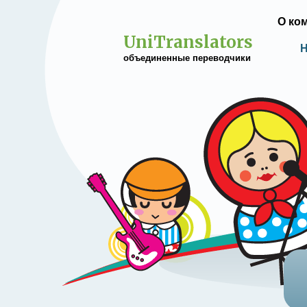
О ко
UniTranslators
Н
объединенные переводчики