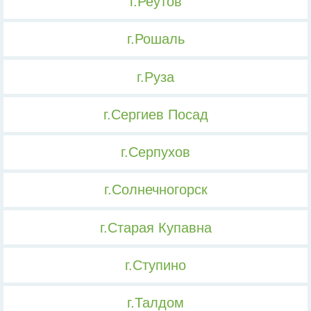
г.Реутов
г.Рошаль
г.Руза
г.Сергиев Посад
г.Серпухов
г.Солнечногорск
г.Старая Купавна
г.Ступино
г.Талдом