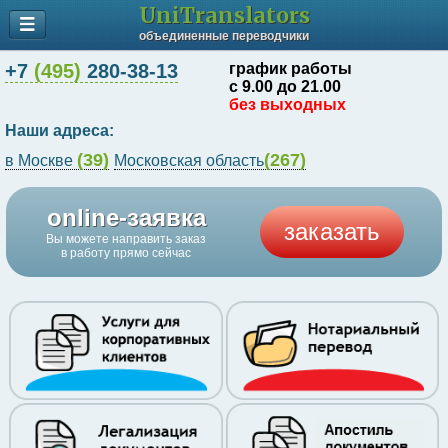
UniTranslators
объединенные переводчики
+7
(495)
280-38-13
график работы
с 9.00 до 21.00
без выходных
Наши адреса:
(39)
(267)
в Москве
Московская область
online-заявка
заказать
Вы можете направить заказ
в работу прямо сейчас