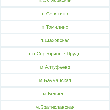
п.Октябрьский
п.Селятино
п.Томилино
п.Шаховская
пгт.Серебряные Пруды
м.Алтуфьево
м.Бауманская
м.Беляево
м.Братиславская