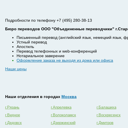
Подробности по телефону +7 (495) 280-38-13
Бюро переводов ООО "Объединенные переводчики" г.Стара
Письменный перевод (английский язык, немецкий язык, ф
Устный перевод
Апостиль
Перевод телефонных и web-конференций
Нотариальное заверение
Оформление заказа не выходя из дома или офиса
Наши цены
Наши отделения в городах
Москва
г.Рязань
г.Апрелевка
г.Балашиха
г.Видное
г.Волоколамск
г.Воскресенск
г.Дедовск
г.Дзержинский
г.Дмитров