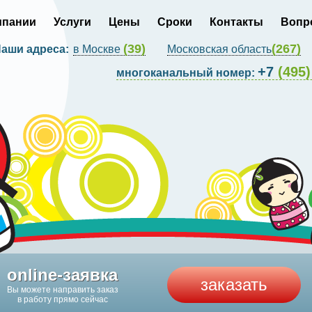
мпании
Услуги
Цены
Сроки
Контакты
Вопр
(39)
(267)
аши адреса:
в Москве
Московская область
+7
(495)
многоканальный номер:
online-заявка
заказать
Вы можете направить заказ
в работу прямо сейчас