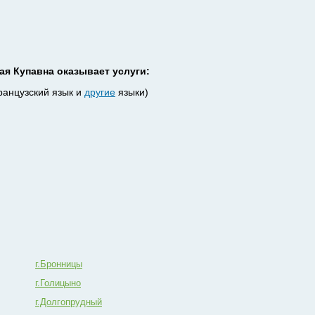
я Купавна оказывает услуги:
ранцузский язык и
другие
языки)
г.Бронницы
г.Голицыно
г.Долгопрудный