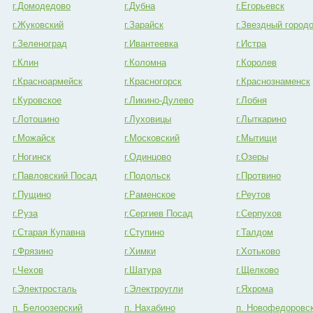
г.Домодедово
г.Дубна
г.Егорьевск
г.Жуковский
г.Зарайск
г.Звездный город
г.Зеленоград
г.Ивантеевка
г.Истра
г.Клин
г.Коломна
г.Королев
г.Красноармейск
г.Красногорск
г.Краснознаменск
г.Куровское
г.Ликино-Дулево
г.Лобня
г.Лотошино
г.Луховицы
г.Лыткарино
г.Можайск
г.Московский
г.Мытищи
г.Ногинск
г.Одинцово
г.Озеры
г.Павловский Посад
г.Подольск
г.Протвино
г.Пущино
г.Раменское
г.Реутов
г.Руза
г.Сергиев Посад
г.Серпухов
г.Старая Купавна
г.Ступино
г.Талдом
г.Фрязино
г.Химки
г.Хотьково
г.Чехов
г.Шатура
г.Щелково
г.Электросталь
г.Электроугли
г.Яхрома
п. Белоозерский
п. Нахабино
п. Новофедоровс