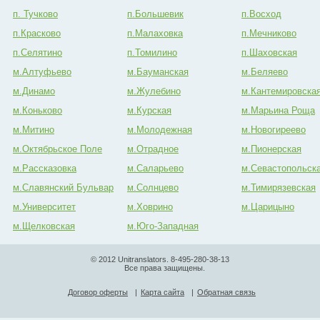
п. Тучково
п.Большевик
п.Восход
п.Красково
п.Малаховка
п.Мечниково
п.Селятино
п.Томилино
п.Шаховская
м.Алтуфьево
м.Бауманская
м.Беляево
м.Динамо
м.Жулебино
м.Кантемировска
м.Коньково
м.Курская
м.Марьина Роща
м.Митино
м.Молодежная
м.Новогиреево
м.Октябрьское Поле
м.Отрадное
м.Пионерская
м.Рассказовка
м.Саларьево
м.Севастопольск
м.Славянский Бульвар
м.Солнцево
м.Тимирязевская
м.Университет
м.Ховрино
м.Царицыно
м.Щелковская
м.Юго-Западная
© 2012 Unitranslators. 8-495-280-38-13
Все права защищены.
Договор оферты
|
Карта сайта
|
Обратная связь