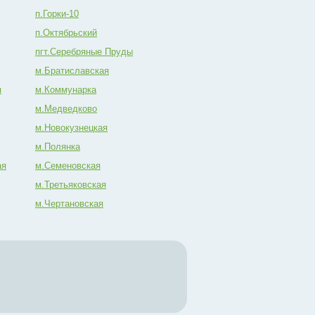
п.Горки-10
п.Октябрьский
пгт.Серебряные Пруды
м.Братиславская
я
м.Коммунарка
м.Медведково
м.Новокузнецкая
м.Полянка
ая
м.Семеновская
м.Третьяковская
м.Чертановская