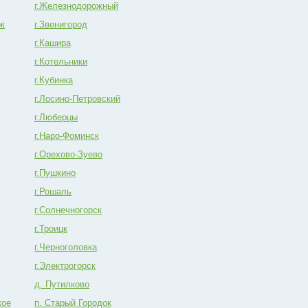
г.Железнодорожный
ок
г.Звенигород
г.Кашира
г.Котельники
г.Кубинка
г.Лосино-Петровский
г.Люберцы
г.Наро-Фоминск
г.Орехово-Зуево
г.Пушкино
г.Рошаль
г.Солнечногорск
г.Троицк
г.Черноголовка
г.Электрогорск
д. Путилково
кое
п. Старый Городок