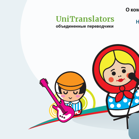
О ко
UniTranslators
Н
объединенные переводчики