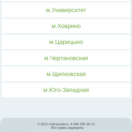
м.Университет
м.Ховрино
м.Царицыно
м.Чертановская
м.Щелковская
м.Юго-Западная
© 2012 Unitranslators. 8-495-280-38-13
Все права защищены.