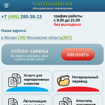
UniTranslators
объединенные переводчики
+7
(495)
280-38-13
график работы
с 9.00 до 21.00
без выходных
Наши адреса:
(39)
(267)
в Москве
Московская область
online-заявка
заказать
Вы можете направить заказ
в работу прямо сейчас