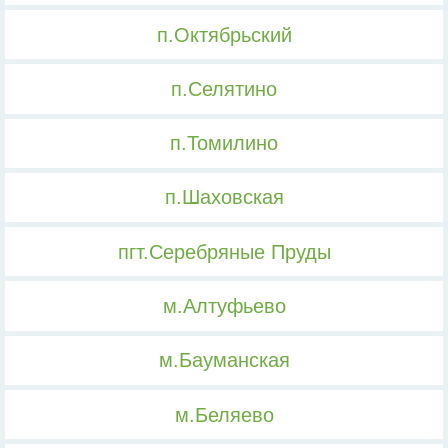
п.Октябрьский
п.Селятино
п.Томилино
п.Шаховская
пгт.Серебряные Пруды
м.Алтуфьево
м.Бауманская
м.Беляево