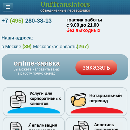
UniTranslators
объединенные переводчики
+7
(495)
280-38-13
график работы
с 9.00 до 21.00
без выходных
Наши адреса:
(39)
(267)
в Москве
Московская область
online-заявка
заказать
Вы можете направить заказ
в работу прямо сейчас