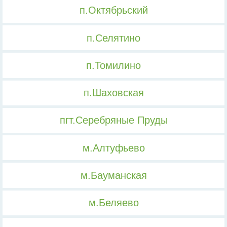
п.Октябрьский
п.Селятино
п.Томилино
п.Шаховская
пгт.Серебряные Пруды
м.Алтуфьево
м.Бауманская
м.Беляево