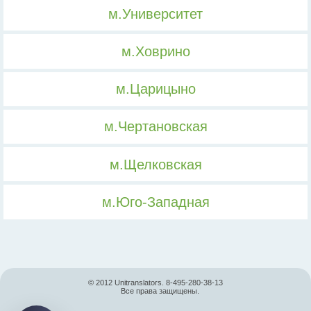
м.Университет
м.Ховрино
м.Царицыно
м.Чертановская
м.Щелковская
м.Юго-Западная
© 2012 Unitranslators. 8-495-280-38-13
Все права защищены.