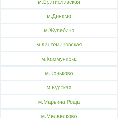
м.Братиславская
м.Динамо
м.Жулебино
м.Кантемировская
м.Коммунарка
м.Коньково
м.Курская
м.Марьина Роща
м.Медведково