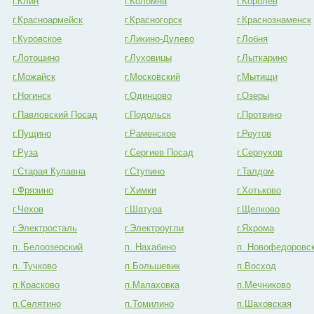
г.Клин
г.Коломна
г.Королев
г.Красноармейск
г.Красногорск
г.Краснознаменск
г.Куровское
г.Ликино-Дулево
г.Лобня
г.Лотошино
г.Луховицы
г.Лыткарино
г.Можайск
г.Московский
г.Мытищи
г.Ногинск
г.Одинцово
г.Озеры
г.Павловский Посад
г.Подольск
г.Протвино
г.Пущино
г.Раменское
г.Реутов
г.Руза
г.Сергиев Посад
г.Серпухов
г.Старая Купавна
г.Ступино
г.Талдом
г.Фрязино
г.Химки
г.Хотьково
г.Чехов
г.Шатура
г.Щелково
г.Электросталь
г.Электроугли
г.Яхрома
п. Белоозерский
п. Нахабино
п. Новофедоровс
п. Тучково
п.Большевик
п.Восход
п.Красково
п.Малаховка
п.Мечниково
п.Селятино
п.Томилино
п.Шаховская