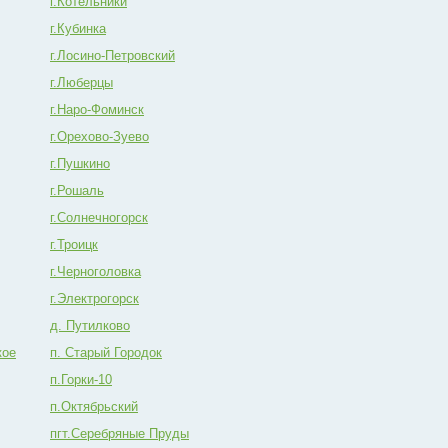
г.Котельники
г.Кубинка
г.Лосино-Петровский
г.Люберцы
г.Наро-Фоминск
г.Орехово-Зуево
г.Пушкино
г.Рошаль
г.Солнечногорск
г.Троицк
г.Черноголовка
г.Электрогорск
д. Путилково
кое
п. Старый Городок
п.Горки-10
п.Октябрьский
пгт.Серебряные Пруды