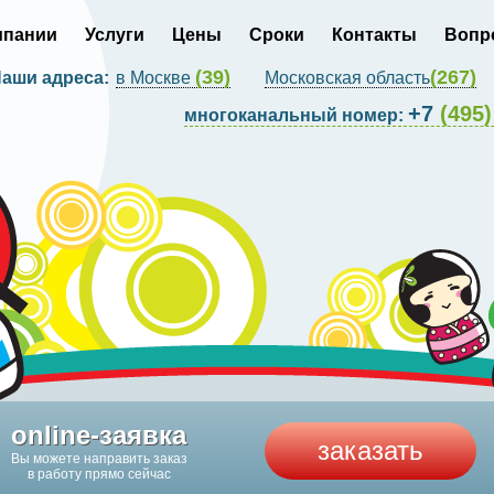
мпании
Услуги
Цены
Сроки
Контакты
Вопр
(39)
(267)
аши адреса:
в Москве
Московская область
+7
(495)
многоканальный номер:
online-заявка
заказать
Вы можете направить заказ
в работу прямо сейчас