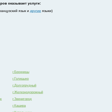
ров оказывает услуги:
ранцузский язык и
другие
языки)
г.Бронницы
г.Голицыно
г.Долгопрудный
г.Железнодорожный
ок
г.Звенигород
г.Кашира