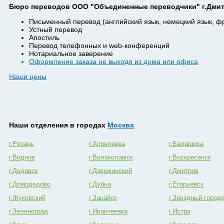
Бюро переводов ООО "Объединенные переводчики" г.Дмит
Письменный перевод (английский язык, немецкий язык, ф
Устный перевод
Апостиль
Перевод телефонных и web-конференций
Нотариальное заверение
Оформление заказа не выходя из дома или офиса
Наши цены
Наши отделения в городах
Москва
г.Рязань
г.Апрелевка
г.Балашиха
г.Видное
г.Волоколамск
г.Воскресенск
г.Дедовск
г.Дзержинский
г.Дмитров
г.Домодедово
г.Дубна
г.Егорьевск
г.Жуковский
г.Зарайск
г.Звездный город
г.Зеленоград
г.Ивантеевка
г.Истра