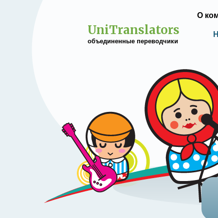
О ко
UniTranslators
Н
объединенные переводчики