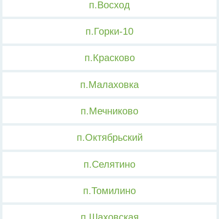
п.Восход
п.Горки-10
п.Красково
п.Малаховка
п.Мечниково
п.Октябрьский
п.Селятино
п.Томилино
п.Шаховская