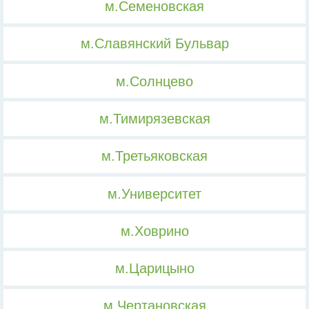
м.Семеновская
м.Славянский Бульвар
м.Солнцево
м.Тимирязевская
м.Третьяковская
м.Университет
м.Ховрино
м.Царицыно
м.Чертановская