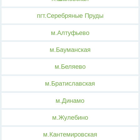
пгт.Серебряные Пруды
м.Алтуфьево
м.Бауманская
м.Беляево
м.Братиславская
м.Динамо
м.Жулебино
м.Кантемировская