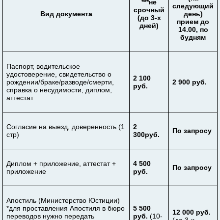
***не
следующий
срочный
Вид документа
день)
(до 3-х
прием до
дней)
14.00, по
будням
Паспорт, водительское
удостоверение, свидетельство о
2 100
рождении/браке/разводе/смерти,
2 900 руб.
руб.
справка о несудимости, диплом,
аттестат
Согласие на выезд, доверенность (1
2
По запросу
стр)
300руб.
Диплом + приложение, аттестат +
4 500
По запросу
приложение
руб.
Апостиль (Министерство Юстиции)
*для проставления Апостиля в бюро
5 500
12 000 руб.
переводов нужно передать
руб.
(10-