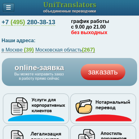
UniTranslators
объединенные переводчики
+7
(495)
280-38-13
график работы
с 9.00 до 21.00
без выходных
Наши адреса:
(39)
(267)
в Москве
Московская область
online-заявка
заказать
Вы можете направить заказ
в работу прямо сейчас