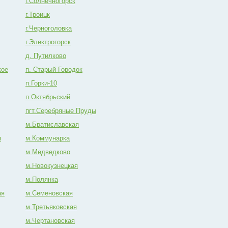
г.Солнечногорск
г.Троицк
г.Черноголовка
г.Электрогорск
д. Путилково
кое
п. Старый Городок
п.Горки-10
п.Октябрьский
пгт.Серебряные Пруды
м.Братиславская
я
м.Коммунарка
м.Медведково
м.Новокузнецкая
м.Полянка
ая
м.Семеновская
м.Третьяковская
м.Чертановская