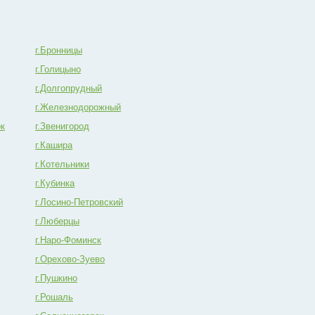
г.Бронницы
г.Голицыно
г.Долгопрудный
г.Железнодорожный
ок
г.Звенигород
г.Кашира
г.Котельники
г.Кубинка
г.Лосино-Петровский
г.Люберцы
г.Наро-Фоминск
г.Орехово-Зуево
г.Пушкино
г.Рошаль