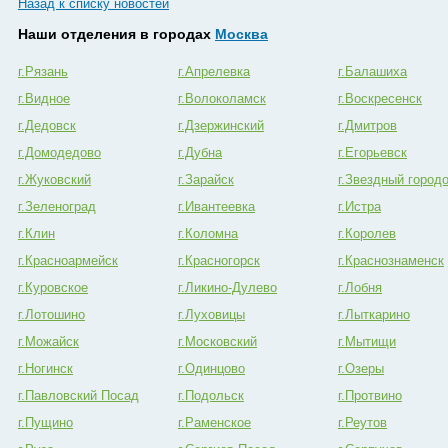
Назад к списку новостей
Наши отделения в городах
Москва
г.Рязань
г.Апрелевка
г.Балашиха
г.Видное
г.Волоколамск
г.Воскресенск
г.Дедовск
г.Дзержинский
г.Дмитров
г.Домодедово
г.Дубна
г.Егорьевск
г.Жуковский
г.Зарайск
г.Звездный город
г.Зеленоград
г.Ивантеевка
г.Истра
г.Клин
г.Коломна
г.Королев
г.Красноармейск
г.Красногорск
г.Краснознаменск
г.Куровское
г.Ликино-Дулево
г.Лобня
г.Лотошино
г.Луховицы
г.Лыткарино
г.Можайск
г.Московский
г.Мытищи
г.Ногинск
г.Одинцово
г.Озеры
г.Павловский Посад
г.Подольск
г.Протвино
г.Пущино
г.Раменское
г.Реутов