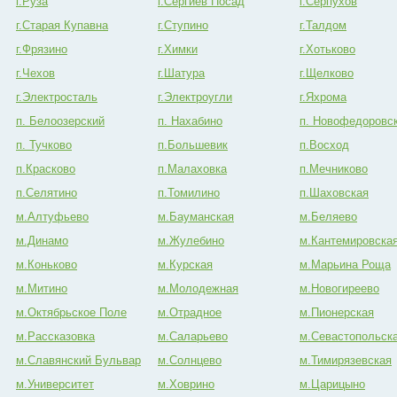
г.Руза
г.Сергиев Посад
г.Серпухов
г.Старая Купавна
г.Ступино
г.Талдом
г.Фрязино
г.Химки
г.Хотьково
г.Чехов
г.Шатура
г.Щелково
г.Электросталь
г.Электроугли
г.Яхрома
п. Белоозерский
п. Нахабино
п. Новофедоровс
п. Тучково
п.Большевик
п.Восход
п.Красково
п.Малаховка
п.Мечниково
п.Селятино
п.Томилино
п.Шаховская
м.Алтуфьево
м.Бауманская
м.Беляево
м.Динамо
м.Жулебино
м.Кантемировска
м.Коньково
м.Курская
м.Марьина Роща
м.Митино
м.Молодежная
м.Новогиреево
м.Октябрьское Поле
м.Отрадное
м.Пионерская
м.Рассказовка
м.Саларьево
м.Севастопольск
м.Славянский Бульвар
м.Солнцево
м.Тимирязевская
м.Университет
м.Ховрино
м.Царицыно