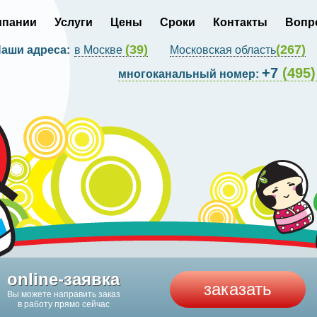
мпании
Услуги
Цены
Сроки
Контакты
Вопр
(39)
(267)
аши адреса:
в Москве
Московская область
+7
(495)
многоканальный номер:
online-заявка
заказать
Вы можете направить заказ
в работу прямо сейчас