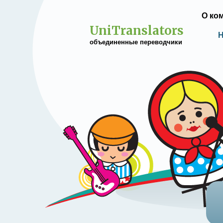
О ко
UniTranslators
Н
объединенные переводчики