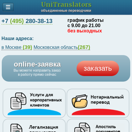
UniTranslators
объединенные переводчики
+7
(495)
280-38-13
график работы
с 9.00 до 21.00
без выходных
Наши адреса:
(39)
(267)
в Москве
Московская область
online-заявка
заказать
Вы можете направить заказ
в работу прямо сейчас