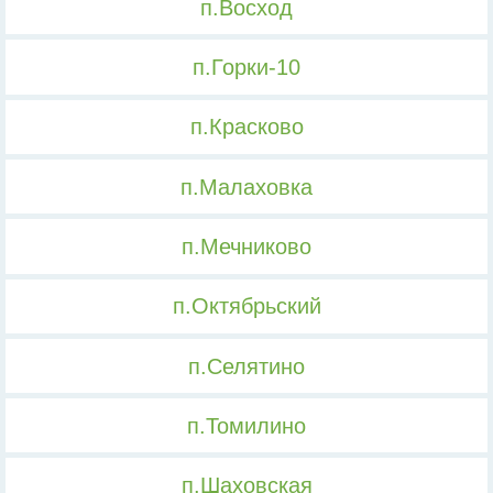
п.Восход
п.Горки-10
п.Красково
п.Малаховка
п.Мечниково
п.Октябрьский
п.Селятино
п.Томилино
п.Шаховская