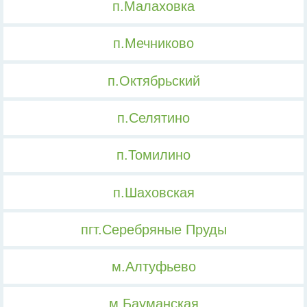
п.Малаховка
п.Мечниково
п.Октябрьский
п.Селятино
п.Томилино
п.Шаховская
пгт.Серебряные Пруды
м.Алтуфьево
м.Бауманская