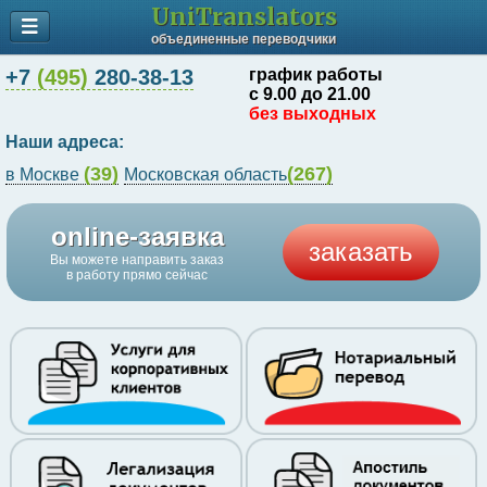
UniTranslators
объединенные переводчики
+7
(495)
280-38-13
график работы
с 9.00 до 21.00
без выходных
Наши адреса:
(39)
(267)
в Москве
Московская область
online-заявка
заказать
Вы можете направить заказ
в работу прямо сейчас