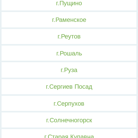
г.Пущино
г.Раменское
г.Реутов
г.Рошаль
г.Руза
г.Сергиев Посад
г.Серпухов
г.Солнечногорск
г.Старая Купавна