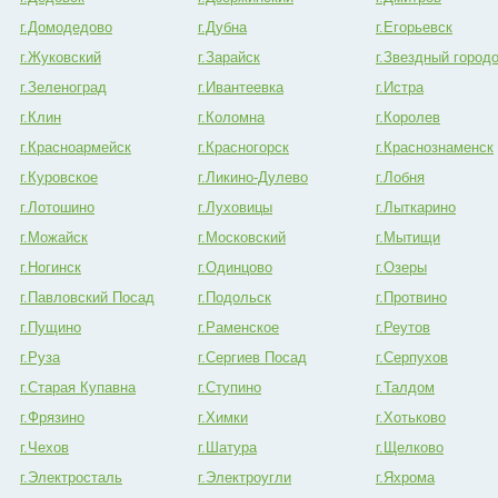
г.Домодедово
г.Дубна
г.Егорьевск
г.Жуковский
г.Зарайск
г.Звездный город
г.Зеленоград
г.Ивантеевка
г.Истра
г.Клин
г.Коломна
г.Королев
г.Красноармейск
г.Красногорск
г.Краснознаменск
г.Куровское
г.Ликино-Дулево
г.Лобня
г.Лотошино
г.Луховицы
г.Лыткарино
г.Можайск
г.Московский
г.Мытищи
г.Ногинск
г.Одинцово
г.Озеры
г.Павловский Посад
г.Подольск
г.Протвино
г.Пущино
г.Раменское
г.Реутов
г.Руза
г.Сергиев Посад
г.Серпухов
г.Старая Купавна
г.Ступино
г.Талдом
г.Фрязино
г.Химки
г.Хотьково
г.Чехов
г.Шатура
г.Щелково
г.Электросталь
г.Электроугли
г.Яхрома