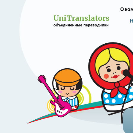
О ко
UniTranslators
Н
объединенные переводчики