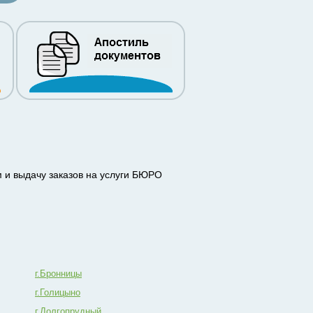
ём и выдачу заказов на услуги БЮРО
г.Бронницы
г.Голицыно
г.Долгопрудный