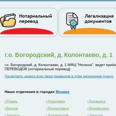
г.о. Богородский, д. Колонтаево, д. 1
г.о. Богородский, д. Колонтаево, д. 1 МФЦ "Ногинск" ведет при
ПЕРЕВОДОВ (нотариальный перевод)
Посмотреть адреса всех бюро переводов в этом населенном пункте
Наши отделения в городах
Москва
г.Рязань
г.Апрелевка
г.Балашиха
г.Видное
г.Волоколамск
г.Воскресенск
г.Дедовск
г.Дзержинский
г.Дмитров