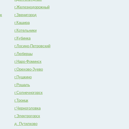
г.Железнодорожный
ок
г.Звенигород
г.Кашира
г.Котельники
г.Кубинка
г.Лосино-Петровский
г.Люберцы
г.Наро-Фоминск
г.Орехово-Зуево
г.Пушкино
г.Рошаль
г.Солнечногорск
г.Троицк
г.Черноголовка
г.Электрогорск
д. Путилково