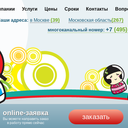
мпании
Услуги
Цены
Сроки
Контакты
Вопр
(39)
(267)
аши адреса:
в Москве
Московская область
+7
(495)
многоканальный номер:
online-заявка
заказать
Вы можете направить заказ
в работу прямо сейчас