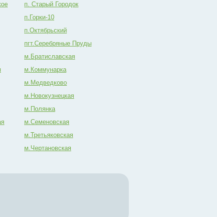
кое
п. Старый Городок
п.Горки-10
п.Октябрьский
пгт.Серебряные Пруды
м.Братиславская
я
м.Коммунарка
м.Медведково
м.Новокузнецкая
м.Полянка
ая
м.Семеновская
м.Третьяковская
м.Чертановская