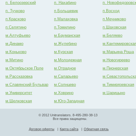
п. Белоозерский
п. Нахабино
п. Новофедоровс
п. Тучково
п.Большевик
п.Восход
п.Красково
п.Малаховка
п.Мечниково
п.Селятино
п.Томилино
п.Шаховская
м.Алтуфьево
м.Бауманская
м.Беляево
м.Динамо
м.Жулебино
м.Кантемировска
м.Коньково
м.Курская
м.Марьина Роща
м.Митино
м.Молодежная
м.Новогиреево
м.Октябрьское Поле
м.Отрадное
м.Пионерская
м.Рассказовка
м.Саларьево
м.Севастопольск
м.Славянский Бульвар
м.Солнцево
м.Тимирязевская
м.Университет
м.Ховрино
м.Царицыно
м.Щелковская
м.Юго-Западная
© 2012 Unitranslators. 8-495-280-38-13
Все права защищены.
Договор оферты
|
Карта сайта
|
Обратная связь