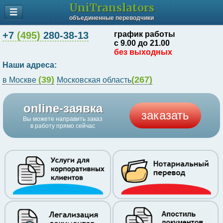
UniTranslators
объединенные переводчики
+7
(495)
280-38-13
график работы
с 9.00 до 21.00
без выходных
Наши адреса:
(39)
(267)
в Москве
Московская область
online-заявка
заказать
Вы можете направить заказ
в работу прямо сейчас