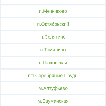
п.Мечниково
п.Октябрьский
п.Селятино
п.Томилино
п.Шаховская
пгт.Серебряные Пруды
м.Алтуфьево
м.Бауманская