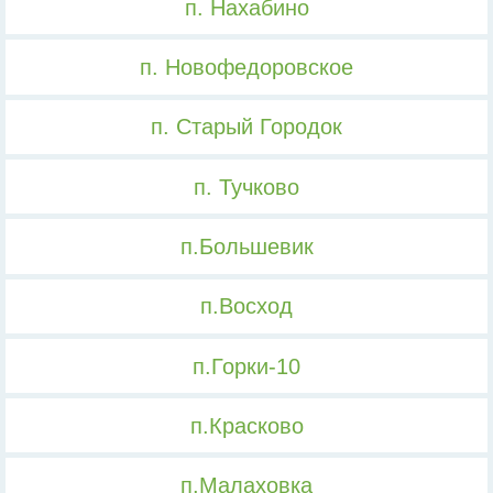
п. Нахабино
п. Новофедоровское
п. Старый Городок
п. Тучково
п.Большевик
п.Восход
п.Горки-10
п.Красково
п.Малаховка