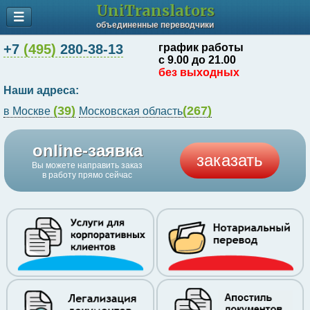
UniTranslators
объединенные переводчики
+7
(495)
280-38-13
график работы
с 9.00 до 21.00
без выходных
Наши адреса:
(39)
(267)
в Москве
Московская область
online-заявка
заказать
Вы можете направить заказ
в работу прямо сейчас