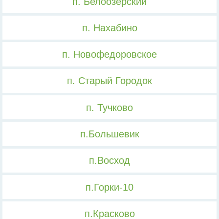
п. Белоозерский
п. Нахабино
п. Новофедоровское
п. Старый Городок
п. Тучково
п.Большевик
п.Восход
п.Горки-10
п.Красково