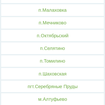
п.Малаховка
п.Мечниково
п.Октябрьский
п.Селятино
п.Томилино
п.Шаховская
пгт.Серебряные Пруды
м.Алтуфьево