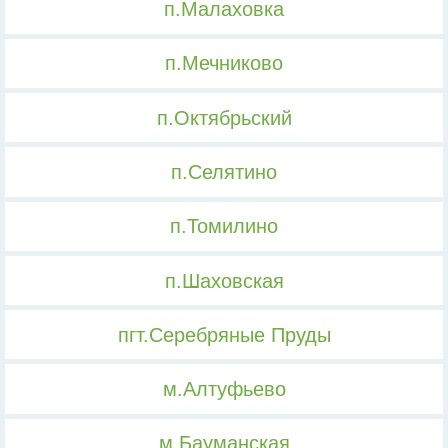
п.Малаховка
п.Мечниково
п.Октябрьский
п.Селятино
п.Томилино
п.Шаховская
пгт.Серебряные Пруды
м.Алтуфьево
м.Бауманская