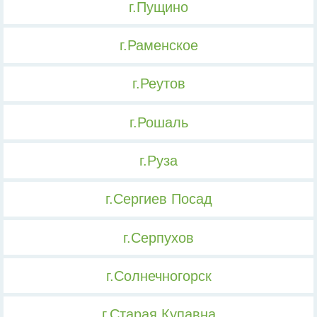
г.Пущино
г.Раменское
г.Реутов
г.Рошаль
г.Руза
г.Сергиев Посад
г.Серпухов
г.Солнечногорск
г.Старая Купавна