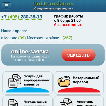
UniTranslators
объединенные переводчики
+7
(495)
280-38-13
график работы
с 9.00 до 21.00
без выходных
Наши адреса:
(39)
(267)
в Москве
Московская область
online-заявка
заказать
Вы можете направить заказ
в работу прямо сейчас