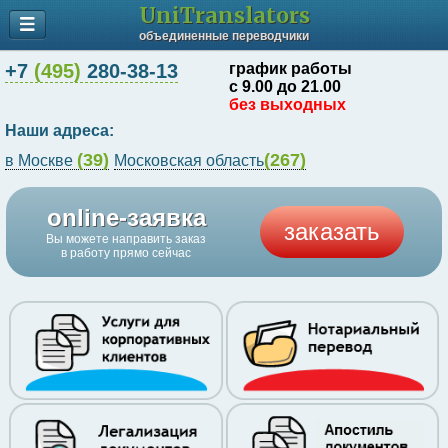
UniTranslators
объединенные переводчики
+7
(495)
280-38-13
график работы
с 9.00 до 21.00
без выходных
Наши адреса:
(39)
(267)
в Москве
Московская область
online-заявка
заказать
Вы можете направить заказ
в работу прямо сейчас