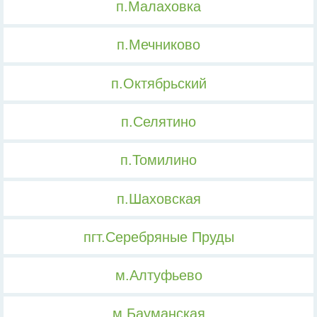
п.Малаховка
п.Мечниково
п.Октябрьский
п.Селятино
п.Томилино
п.Шаховская
пгт.Серебряные Пруды
м.Алтуфьево
м.Бауманская