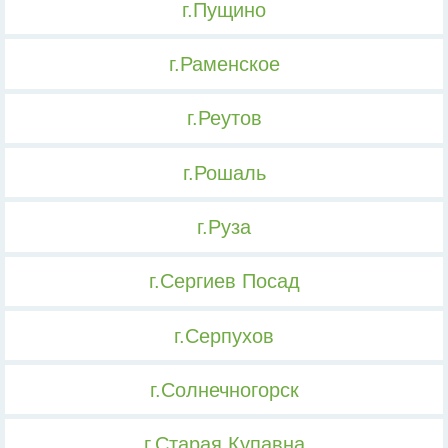
г.Пущино
г.Раменское
г.Реутов
г.Рошаль
г.Руза
г.Сергиев Посад
г.Серпухов
г.Солнечногорск
г.Старая Купавна