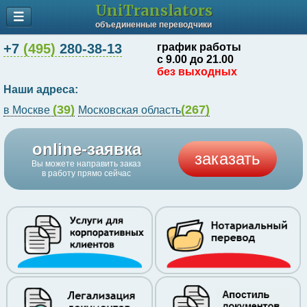
UniTranslators
объединенные переводчики
+7
(495)
280-38-13
график работы
с 9.00 до 21.00
без выходных
Наши адреса:
(39)
(267)
в Москве
Московская область
online-заявка
заказать
Вы можете направить заказ
в работу прямо сейчас