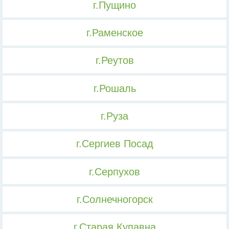
г.Пущино
г.Раменское
г.Реутов
г.Рошаль
г.Руза
г.Сергиев Посад
г.Серпухов
г.Солнечногорск
г.Старая Купавна