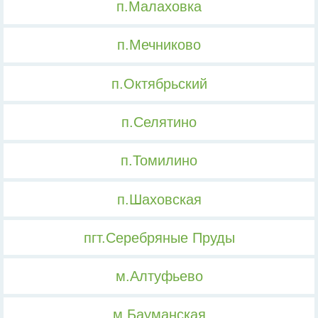
п.Малаховка
п.Мечниково
п.Октябрьский
п.Селятино
п.Томилино
п.Шаховская
пгт.Серебряные Пруды
м.Алтуфьево
м.Бауманская