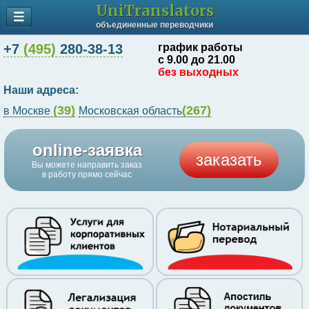
UniTranslators
объединенные переводчики
+7
(495)
280-38-13
график работы
с 9.00 до 21.00
без выходных
Наши адреса:
(39)
(267)
в Москве
Московская область
online-заявка
заказать
Вы можете направить заказ
в работу прямо сейчас