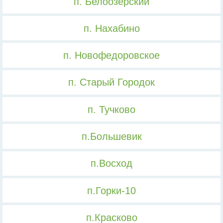
п. Белоозерский
п. Нахабино
п. Новофедоровское
п. Старый Городок
п. Тучково
п.Большевик
п.Восход
п.Горки-10
п.Красково