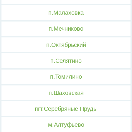
п.Малаховка
п.Мечниково
п.Октябрьский
п.Селятино
п.Томилино
п.Шаховская
пгт.Серебряные Пруды
м.Алтуфьево