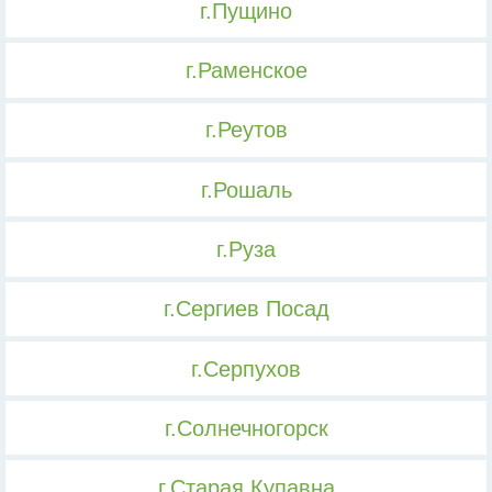
г.Пущино
г.Раменское
г.Реутов
г.Рошаль
г.Руза
г.Сергиев Посад
г.Серпухов
г.Солнечногорск
г.Старая Купавна