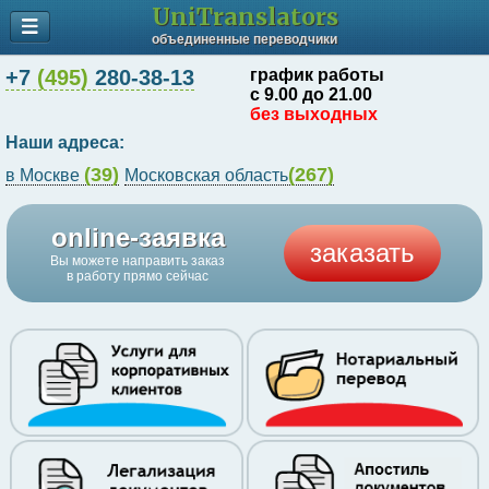
UniTranslators
объединенные переводчики
+7
(495)
280-38-13
график работы
с 9.00 до 21.00
без выходных
Наши адреса:
(39)
(267)
в Москве
Московская область
online-заявка
заказать
Вы можете направить заказ
в работу прямо сейчас