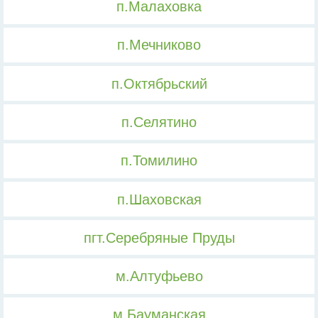
п.Малаховка
п.Мечниково
п.Октябрьский
п.Селятино
п.Томилино
п.Шаховская
пгт.Серебряные Пруды
м.Алтуфьево
м.Бауманская