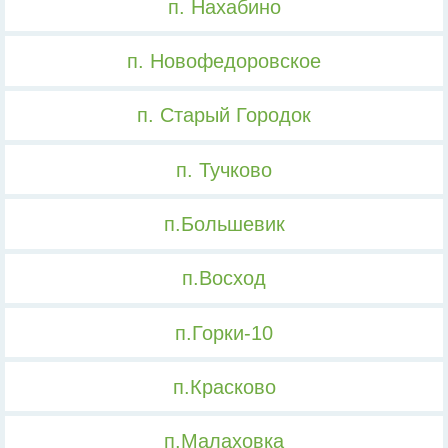
п. Нахабино
п. Новофедоровское
п. Старый Городок
п. Тучково
п.Большевик
п.Восход
п.Горки-10
п.Красково
п.Малаховка