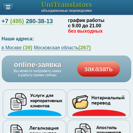
UniTranslators
объединенные переводчики
+7
(495)
280-38-13
график работы
с 9.00 до 21.00
без выходных
Наши адреса:
(39)
(267)
в Москве
Московская область
online-заявка
заказать
Вы можете направить заказ
в работу прямо сейчас