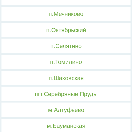
п.Мечниково
п.Октябрьский
п.Селятино
п.Томилино
п.Шаховская
пгт.Серебряные Пруды
м.Алтуфьево
м.Бауманская