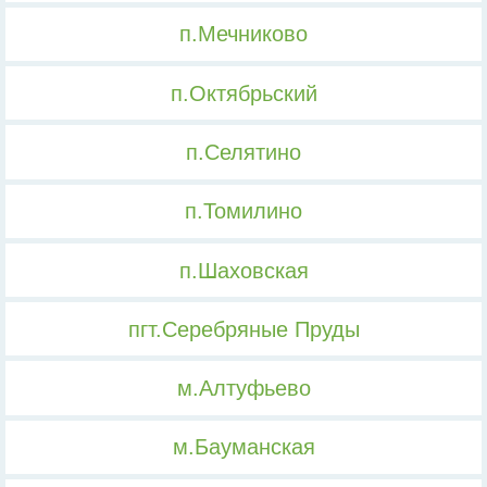
п.Мечниково
п.Октябрьский
п.Селятино
п.Томилино
п.Шаховская
пгт.Серебряные Пруды
м.Алтуфьево
м.Бауманская