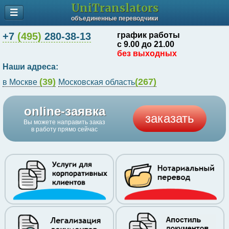
UniTranslators
объединенные переводчики
+7
(495)
280-38-13
график работы
с 9.00 до 21.00
без выходных
Наши адреса:
(39)
(267)
в Москве
Московская область
online-заявка
заказать
Вы можете направить заказ
в работу прямо сейчас