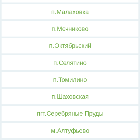
п.Малаховка
п.Мечниково
п.Октябрьский
п.Селятино
п.Томилино
п.Шаховская
пгт.Серебряные Пруды
м.Алтуфьево