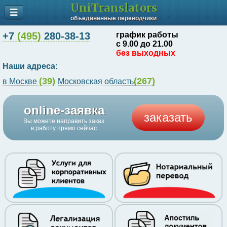
UniTranslators
объединенные переводчики
+7
(495)
280-38-13
график работы
с 9.00 до 21.00
без выходных
Наши адреса:
(39)
(267)
в Москве
Московская область
online-заявка
заказать
Вы можете направить заказ
в работу прямо сейчас