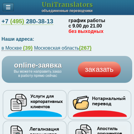
UniTranslators
объединенные переводчики
+7
(495)
280-38-13
график работы
с 9.00 до 21.00
без выходных
Наши адреса:
(39)
(267)
в Москве
Московская область
online-заявка
заказать
Вы можете направить заказ
в работу прямо сейчас